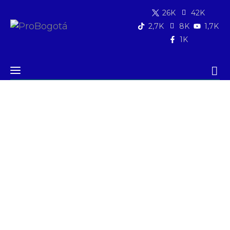
26K
42K
2,7K
8K
1,7K
1K
Quiénes somos
Quiénes somos
|
Acerca de Probogotá
|
Lineas
Qué hacemos
de trabajo
|
Desarrollo social
Área de influencia
Comunicaciones
Summit MovE-Pay 2025