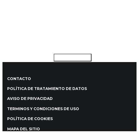
los primeros lugares de competitividad. Por su
parte, Bogotá reúne la oferta de educación
superior de mayor calidad en el país y una
cobertura neta en educación escolar cercana
al 94%.
CARGAR MÁS
CONTACTO
POLÍTICA DE TRATAMIENTO DE DATOS
AVISO DE PRIVACIDAD
TERMINOS Y CONDICIONES DE USO
POLÍTICA DE COOKIES
MAPA DEL SITIO