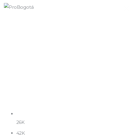
Quiénes somos
Qué hacemos
Área de influencia
Comunicaciones
Summit MovE-Pay 2025
26K
42K