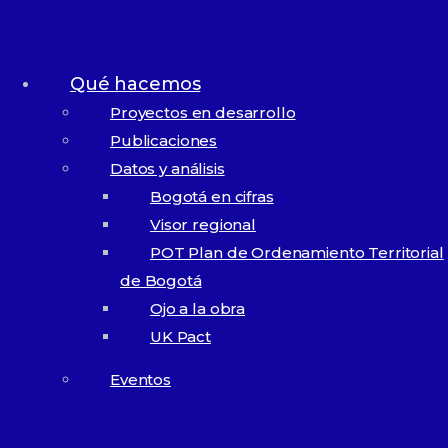
transparencia y ética
empresarial 2023
Qué hacemos
Proyectos en desarrollo
Publicaciones
Datos y análisis
Bogotá en cifras
Visor regional
POT Plan de Ordenamiento Territorial
de Bogotá
Ojo a la obra
UK Pact
Eventos
2,7K
Eventos en vivo