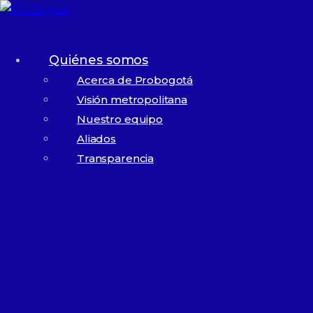
Skip to content
Skip to footer
Quiénes somos
Acerca de Probogotá
Visión metropolitana
Nuestro equipo
Aliados
Transparencia
Documentos de
gestión
Código de ética
26K
Programa de
42K