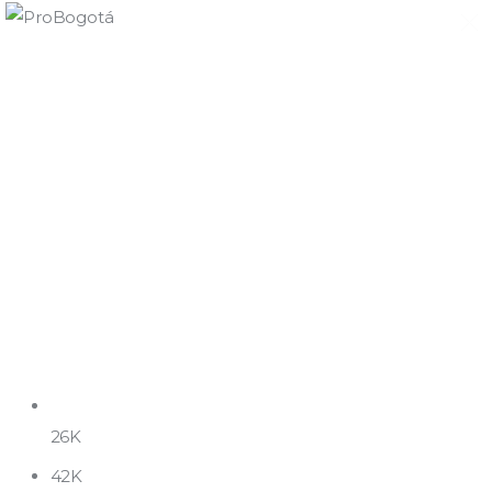
Quiénes somos
Qué hacemos
Área de influencia
Comunicaciones
Summit MovE-Pay 2025
26K
42K