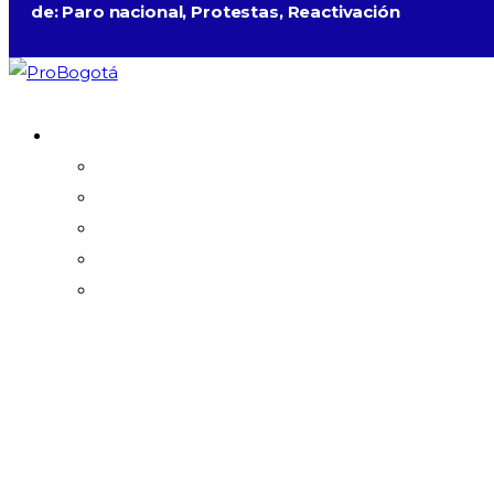
de: Paro nacional, Protestas, Reactivación
Quiénes somos
Acerca de Probogotá
Visión metropolitana
Nuestro equipo
Aliados
Transparencia
Documentos de gestión
Código de ética
Programa de transparencia y ética
empresarial 2023