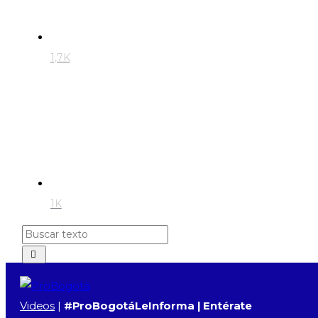
1,7K
1K
Videos
|
#ProBogotáLeInforma​​​​ | Entérate