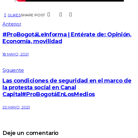
0
LIKES
SHARE POST
Navegación
Anterior
de
#ProBogotáLeInforma​​​​ | Entérate de: Opinión,
entradas
Economía, movilidad
18 MAYO, 2021
Siguiente
Las condiciones de seguridad en el marco de
la protesta social en Canal
Capital#ProBogotáEnLosMedios
20 MAYO, 2021
Deje un comentario