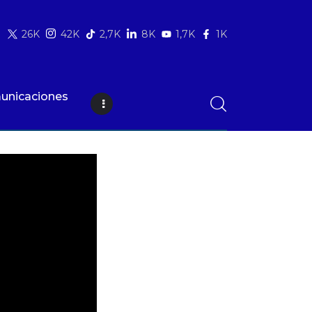
26K
42K
2,7K
8K
1,7K
1K
unicaciones