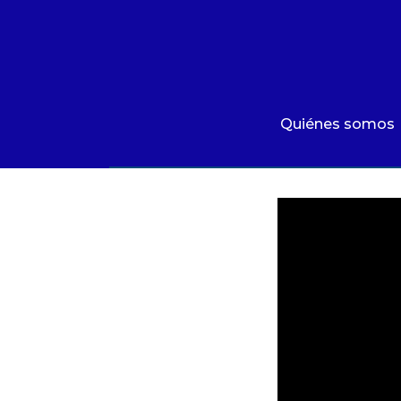
Quiénes somos
Qué hacemos
Área de influencia
Quiénes somos
Comunicaciones
Videos
|
Escuchamos a Bogotá | 
Summit MovE-Pay 2025