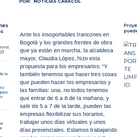
POR:
NOTICIAS CARACOL
ones
Proye
puede
as
Ante los insoportables trancones en
Bogotá y los grandes frentes de obra
mmit
que ya están en marcha, la alcaldesa
25
mayor,
Claudia López, hizo esta
propuesta
para los empresarios: “Y
también tenemos que hacer tres cosas
de la
que pueden hacer los empresarios y
to
las familias: una, no todos tenemos
para
en
que entrar de 6 a 8 de la mañana, y
salir de 5 a 7 de la tarde, pueden las
empresas flexibilizar sus horarios,
trabajar unos días virtuales y unos
al
 e
días presenciales. Estamos trabajando