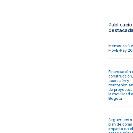
Publicaci
destacad
Memorias Su
MovE-Pay 20
Financiación 
construcción,
operación y
mantenimien
de proyectos 
la movilidad 
Bogotá
Seguimiento 
plan de obras
impacto en el