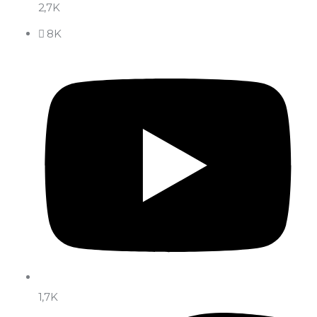
2,7K
8K
1,7K