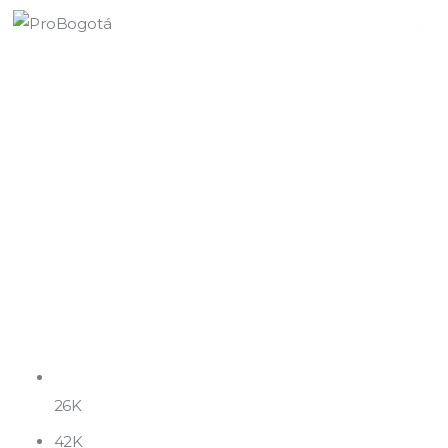
Quiénes somos
Qué hacemos
Área de influencia
Comunicaciones
Summit MovE-Pay 2025
26K
42K