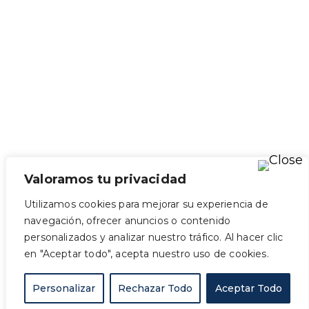
Publicaciones destacadas
Informe Anual de Seguridad 2025
Financiación de la construcción, operación y mantenimiento
de proyectos para la movilidad en Bogotá
Índice integral de seguridad en las localidades 2024
Valoramos tu privacidad
Utilizamos cookies para mejorar su experiencia de
navegación, ofrecer anuncios o contenido
personalizados y analizar nuestro tráfico. Al hacer clic
CONTACTO
POLÍTICA DE TRATAMIENTO DE DATOS
en "Aceptar todo", acepta nuestro uso de cookies.
AVISO DE PRIVACIDAD
TERMINOS Y CONDICIONES DE USO
POLÍTICA DE COOKIES
MAPA DEL SITIO
Personalizar
Rechazar Todo
Aceptar Todo