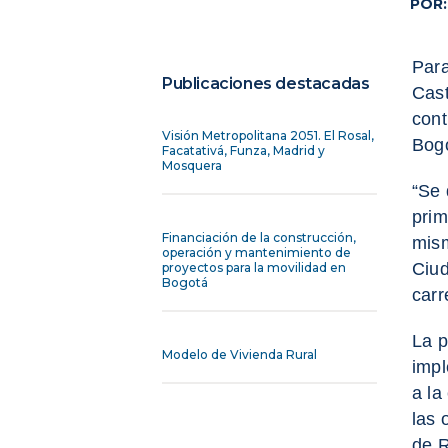
POR:
Para
Publicaciones destacadas
Cast
cont
Visión Metropolitana 2051. El Rosal,
Bog
Facatativá, Funza, Madrid y
Mosquera
“Se 
prim
Financiación de la construcción,
mism
operación y mantenimiento de
Ciud
proyectos para la movilidad en
Bogotá
carr
La p
Modelo de Vivienda Rural
impl
a la
las 
de R