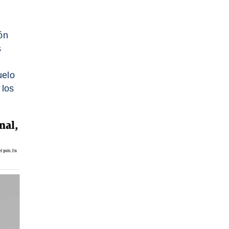
ón
s
uelo
 los