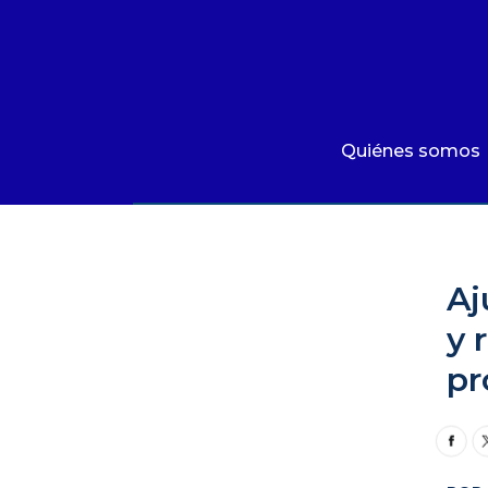
Quiénes somos
Qué hacemos
Área de influencia
Quiénes somos
Comunicaciones
Comunicaciones
|
En Medios
|
Aju
Summit MovE-Pay 2025
Aj
y 
pr