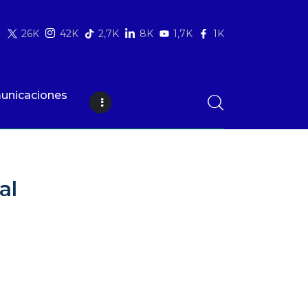
26K
42K
2,7K
8K
1,7K
1K
unicaciones
 retos del próximo presidente
al