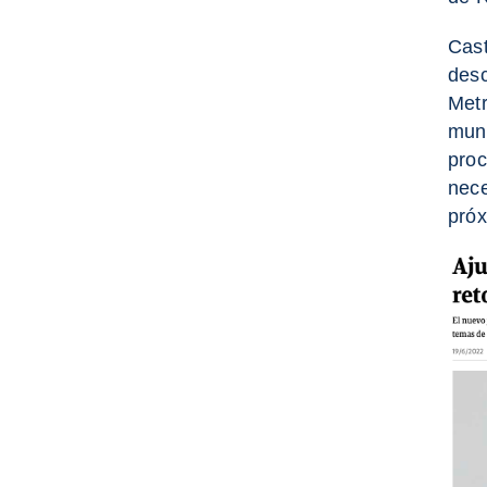
Cast
desc
Metr
muni
proc
nece
próx