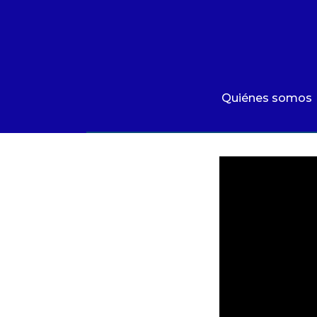
Quiénes somos
Qué hacemos
Área de influencia
Quiénes somos
Comunicaciones
Videos
|
¿Sabes qué es el Centro
Summit MovE-Pay 2025