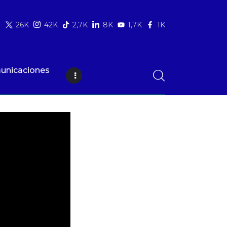
26K
42K
2,7K
8K
1,7K
1K
unicaciones