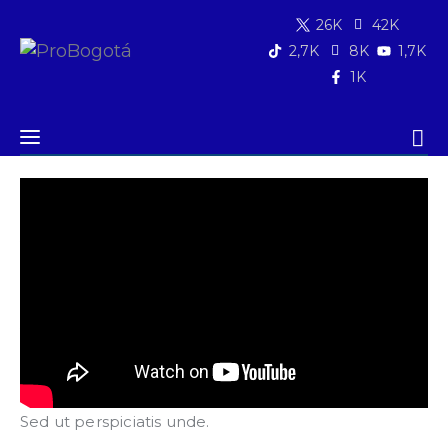
26K
42K
2,7K
8K
1,7K
1K
Quiénes somos
Videos
|
Mientras más crezca la Inteligencia
Qué hacemos
Artificial, necesitaremos más inteligencia
humana, Jesús Dulce
Área de influencia
Comunicaciones
Summit MovE-Pay 2025
Newsletter
Sed ut perspiciatis unde.