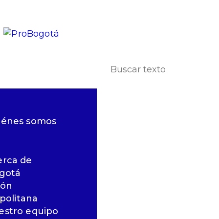
iénes somos
erca de
gotá
ión
politana
estro equipo