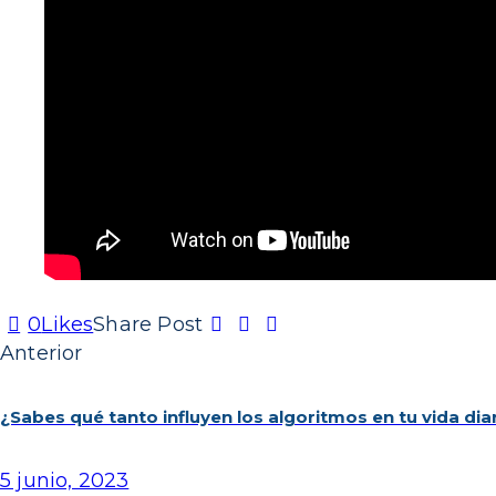
0
Likes
Share Post
Anterior
¿Sabes qué tanto influyen los algoritmos en tu vida dia
5 junio, 2023