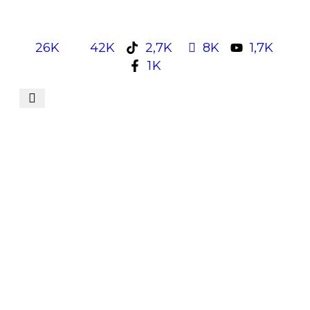
26K
42K
2,7K
8K
1,7K
1K