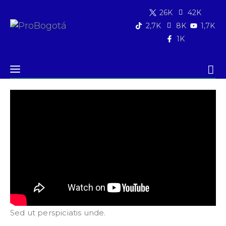
26K
42K
2,7K
8K
1,7K
1K
Quiénes somos
Qué hacemos
Videos
|
Foros ProBogotá| ¿Cómo resolver
los problemas de seguridad en Bogotá?
Área de influencia
Comunicaciones
Summit MovE-Pay 2025
Newsletter
Sed ut perspiciatis unde.