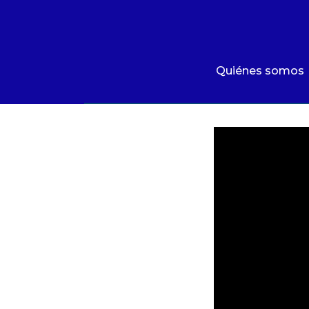
Quiénes somos
Qué hacemos
Quiénes somos
Área de influencia
Comunicaciones
Videos
|
Escuchamos a Bogotá 
Summit MovE-Pay 2025