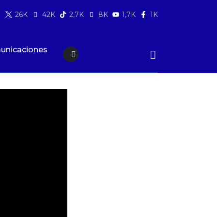
26K
42K
2,7K
8K
1,7K
1K
unicaciones