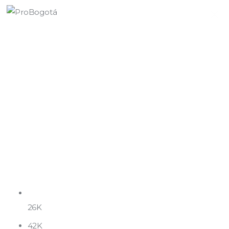
Quiénes somos
Qué hacemos
Área de influencia
Comunicaciones
Summit MovE-Pay 2025
26K
42K