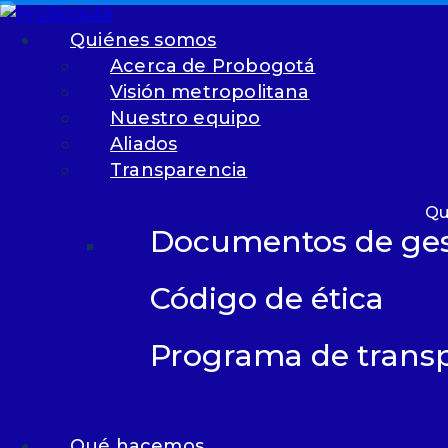
Skip to content
Skip to footer
Quiénes somos
Acerca de Probogotá
Visión metropolitana
Nuestro equipo
Aliados
Transparencia
Qu
Documentos de ges
Código de ética
Programa de transp
Videos
|
Acción Climática: ¿Cómo prep
Compartir este artículo
Qué hacemos