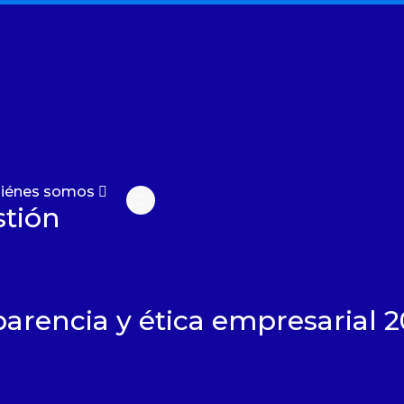
iénes somos
tión
arencia y ética empresarial 
arar a las ciudades?