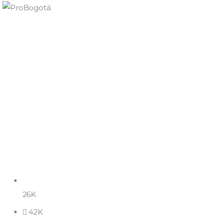
Quiénes somos
Qué hacemos
Área de influencia
Comunicaciones
Summit MovE-Pay 2025
26K
42K