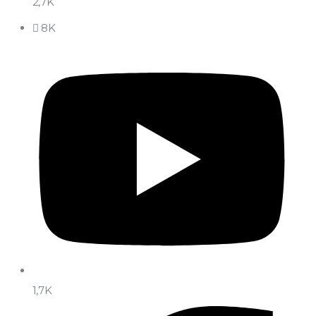
2,7K
8K
1,7K