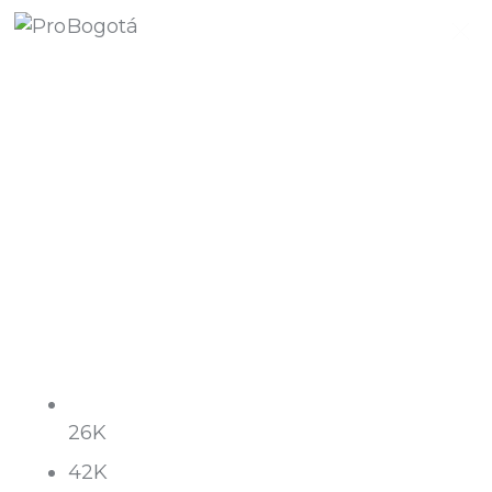
Quiénes somos
Qué hacemos
Área de influencia
Comunicaciones
Summit MovE-Pay 2025
26K
42K