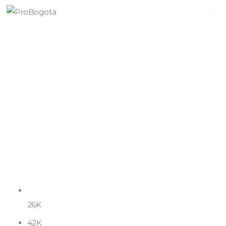
Quiénes somos
Qué hacemos
Área de influencia
Comunicaciones
Summit MovE-Pay 2025
26K
42K