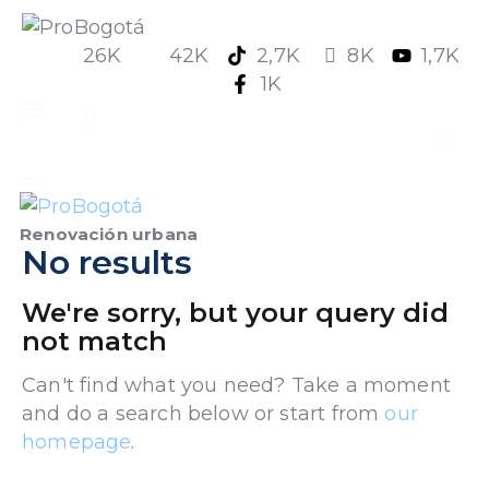
26K
42K
2,7K
8K
1,7K
1K
Quiénes somos
Qué hacemos
Renovación urbana
No results
Área de influencia
We're sorry, but your query did
not match
Comunicaciones
Can't find what you need? Take a moment
Summit MovE-Pay 2025
and do a search below or start from
our
homepage
.