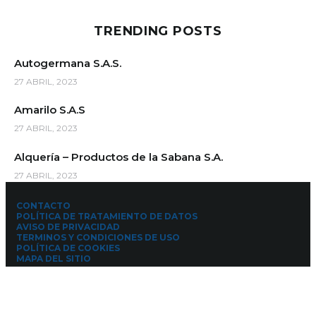
TRENDING POSTS
Autogermana S.A.S.
27 ABRIL, 2023
Amarilo S.A.S
27 ABRIL, 2023
Alquería – Productos de la Sabana S.A.
27 ABRIL, 2023
CONTACTO
POLÍTICA DE TRATAMIENTO DE DATOS
AVISO DE PRIVACIDAD
TERMINOS Y CONDICIONES DE USO
POLÍTICA DE COOKIES
MAPA DEL SITIO