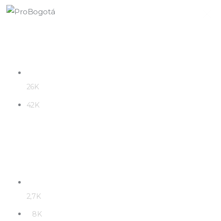
Quiénes somos
26K
Qué hacemos
42K
Área de influencia
Comunicaciones
Summit MovE-Pay 2025
2,7K
8K