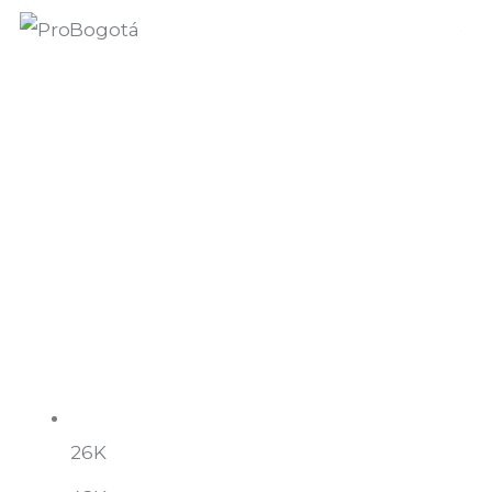
Quiénes somos
Qué hacemos
Área de influencia
Comunicaciones
Summit MovE-Pay 2025
26K