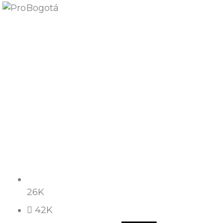
Quiénes somos
Qué hacemos
Área de influencia
Comunicaciones
Summit MovE-Pay 2025
26K
42K