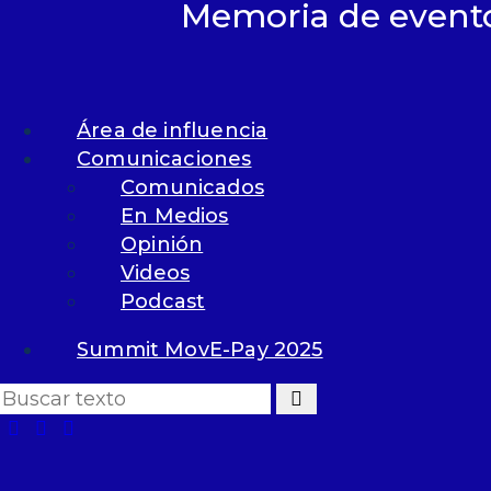
Memoria de event
Com
Co
En
Área de influencia
Ev
Op
Comunicaciones
Vi
Comunicados
Po
En Medios
Opinión
Videos
Podcast
Summit MovE-Pay 2025
Sum
a