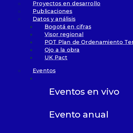
Proyectos en desarrollo
Publicaciones
g
Datos y análisis
Qu
Bogotá en cifras
Visor regional
POT Plan de Ordenamiento Terr
Pr
Ojo a la obra
desarr
UK Pact
Pub
Dat
tr
Eventos
e
Eventos en vivo
Bo
Vi
PO
Evento anual
Bogo
Ojo
Áre
UK