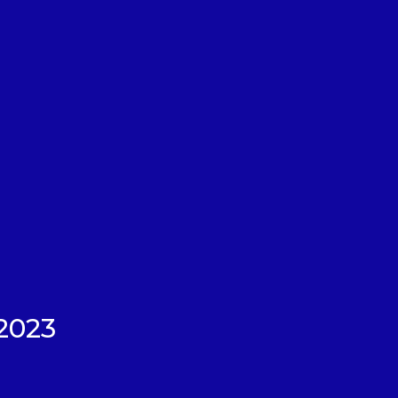
26K
42K
2,7K
8K
1,7K
1K
2023