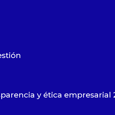
énes somos
stión
erca de
gotá
ión
politana
estro equipo
parencia y ética empresarial 
ados
ansparencia