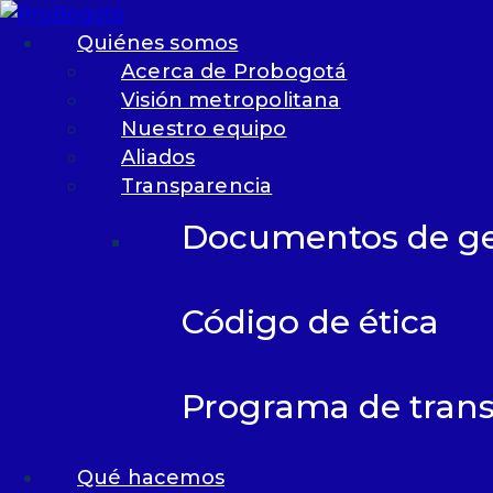
Skip to content
Skip to footer
Quiénes somos
Acerca de Probogotá
Visión metropolitana
Nuestro equipo
Menu
Aliados
Transparencia
Qui
Documentos de ge
Ac
Probo
Código de ética
Vis
metro
Nu
Programa de trans
Ali
Tr
Qué hacemos