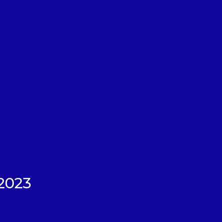
26K
42K
2,7K
8K
1,7K
1K
2023