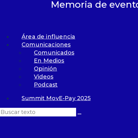
Memoria de event
Com
Co
En
Área de influencia
Ev
Op
Comunicaciones
Vi
Comunicados
Po
En Medios
Opinión
Videos
Podcast
Summit MovE-Pay 2025
Sum
a