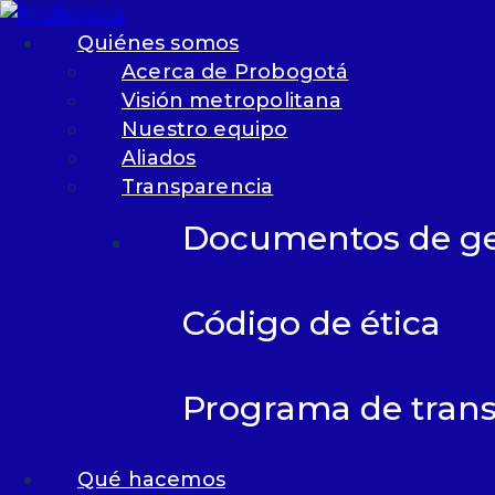
Skip to content
Skip to footer
Quiénes somos
Acerca de Probogotá
Visión metropolitana
Nuestro equipo
Menu
Aliados
Transparencia
Qui
Documentos de ge
Ac
Probo
Código de ética
Vis
metro
Nu
Programa de trans
Ali
Tr
Qué hacemos