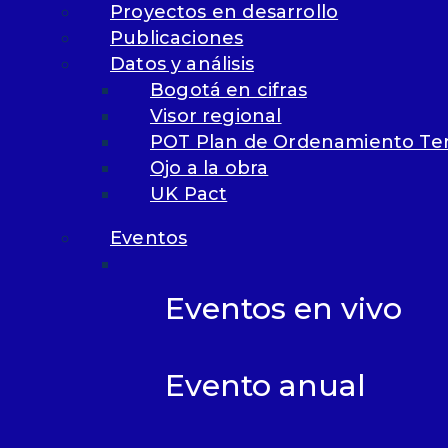
Proyectos en desarrollo
Publicaciones
g
Datos y análisis
Qu
Bogotá en cifras
Visor regional
POT Plan de Ordenamiento Terr
Pr
Ojo a la obra
desarr
UK Pact
Pub
Dat
tr
Eventos
e
Eventos en vivo
Bo
Vi
PO
Evento anual
Bogo
Ojo
Áre
UK