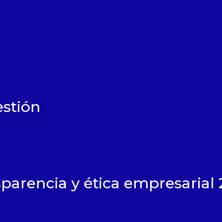
énes somos
stión
erca de
gotá
ión
politana
estro equipo
parencia y ética empresarial 
ados
ansparencia