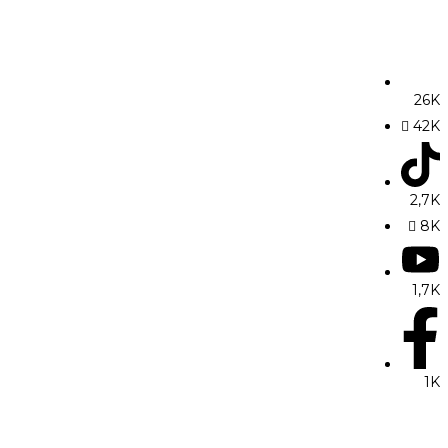
26K
42K
2,7K
8K
1,7K
1K
Summit MovE-Pay 2025