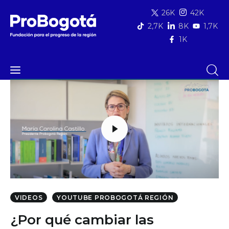
26K
42K
2,7K
8K
1,7K
1K
Quiénes somos
video
Qué hacemos
Área de influencia
Comunicaciones
Summit MovE-Pay 2025
VIDEOS
YOUTUBE PROBOGOTÁ REGIÓN
¿Por qué cambiar las