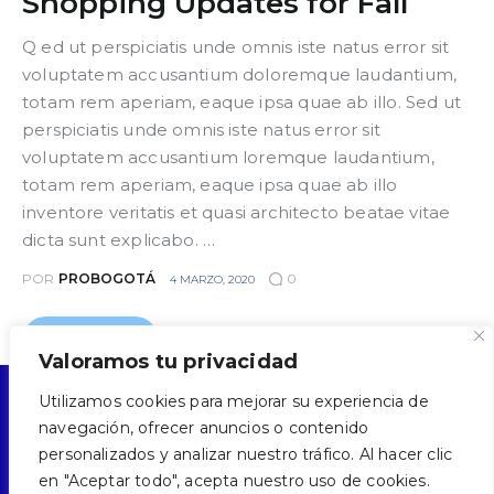
Shopping Updates for Fall
Q ed ut perspiciatis unde omnis iste natus error sit
voluptatem accusantium doloremque laudantium,
totam rem aperiam, eaque ipsa quae ab illo. Sed ut
perspiciatis unde omnis iste natus error sit
voluptatem accusantium loremque laudantium,
totam rem aperiam, eaque ipsa quae ab illo
inventore veritatis et quasi architecto beatae vitae
dicta sunt explicabo. …
POR
PROBOGOTÁ
0
4 MARZO, 2020
READ MORE
Valoramos tu privacidad
Utilizamos cookies para mejorar su experiencia de
navegación, ofrecer anuncios o contenido
personalizados y analizar nuestro tráfico. Al hacer clic
CONTACTO
POLÍTICA DE TRATAMIENTO DE DATOS
en "Aceptar todo", acepta nuestro uso de cookies.
AVISO DE PRIVACIDAD
TERMINOS Y CONDICIONES DE USO