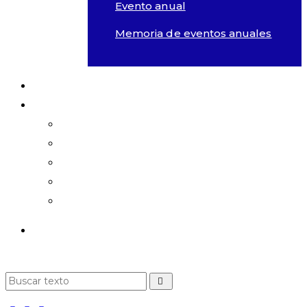
Evento anual
Memoria de eventos anuales
Área de influencia
Comunicaciones
Comunicados
En Medios
Opinión
Videos
Podcast
Summit MovE-Pay 2025