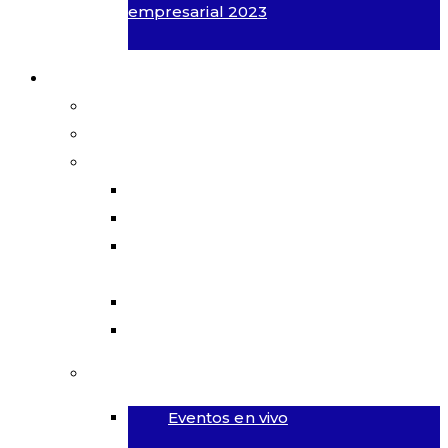
empresarial 2023
Qué hacemos
Proyectos en desarrollo
Publicaciones
Datos y análisis
Bogotá en cifras
Visor regional
POT Plan de Ordenamiento
Territorial de Bogotá
Ojo a la obra
UK Pact
Eventos
Eventos en vivo