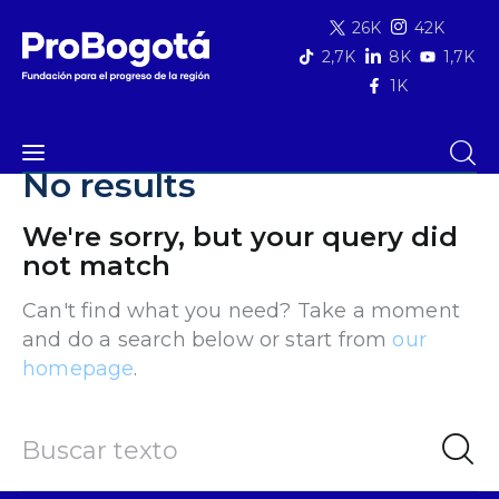
26K
42K
2,7K
8K
1,7K
1K
Quiénes somos
No results
Línea 3 del metro de Bogotá
Qué hacemos
We're sorry, but your query did
not match
Área de influencia
Can't find what you need? Take a moment
and do a search below or start from
our
Comunicaciones
homepage
.
Summit MovE-Pay 2025