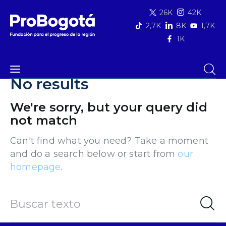
26K
42K
2,7K
8K
1,7K
1K
Quiénes somos
No results
alcaldías
Qué hacemos
We're sorry, but your query did
not match
Área de influencia
Can't find what you need? Take a moment
and do a search below or start from
our
Comunicaciones
homepage
.
Summit MovE-Pay 2025