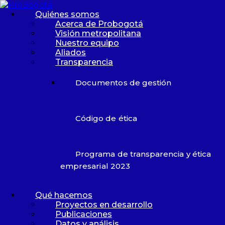
Skip to content
Skip to footer
Quiénes somos
Acerca de Probogotá
26K
42K
2,7K
Visión metropolitana
8K
1,7K
1K
Nuestro equipo
Aliados
Transparencia
Menu
Quiénes somos
Documentos de gestión
Acerca de Probogotá
Código de ética
Visión metropolitana
Nuestro equipo
Aliados
Transparencia
Programa de transparencia y ética
empresarial 2023
Documentos de gestión
Qué hacemos
Proyectos en desarrollo
Publicaciones
Código de ética
Datos y análisis