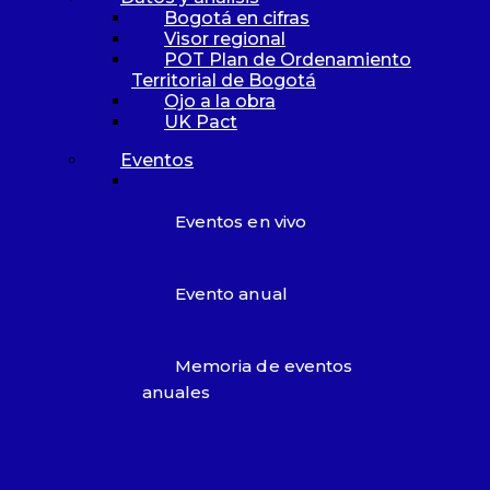
Bogotá en cifras
Visor regional
POT Plan de Ordenamiento
Qué hacemos
Programa de transparencia y éti
Territorial de Bogotá
empresarial 2023
Ojo a la obra
UK Pact
Proyectos en desarrollo
Publicaciones
Eventos
Datos y análisis
Eventos en vivo
Bogotá en cifras
Visor regional
POT Plan de Ordenamiento Territo
Evento anual
Bogotá
Ojo a la obra
UK Pact
Memoria de eventos
anuales
Área de influencia
Comunicaciones