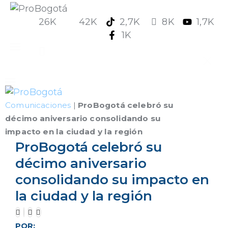
26K
42K
2,7K
8K
1,7K
1K
Quiénes somos
Comunicaciones
|
ProBogotá celebró su
Qué hacemos
décimo aniversario consolidando su
Área de influencia
impacto en la ciudad y la región
ProBogotá celebró su
Comunicaciones
décimo aniversario
consolidando su impacto en
Summit MovE-Pay 2025
la ciudad y la región
POR: