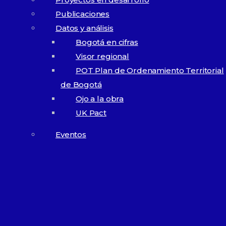
Publicaciones
POR:
Datos y análisis
City Tv
Publicaciones destacadas
Bogotá en cifras
Memorias Summit MovE-Pay 2025
Visor regional
POT Plan de Ordenamiento Territorial
Agencia Regional de Movilidad ARM
de Bogotá
Buenas prácticas de movilidad para Bogotá: 9 acciones
Ojo a la obra
prioritarias
UK Pact
Eventos
Eventos en vivo
Evento anual
Memoria de eventos
anuales